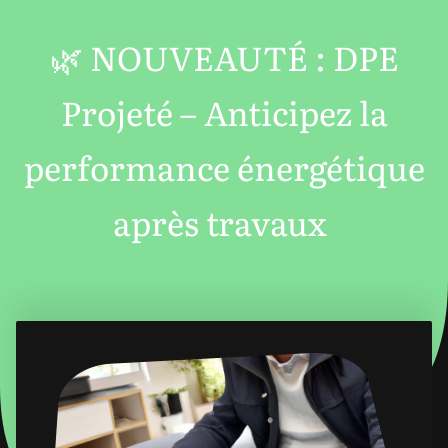
🌿
NOUVEAUTÉ : DPE
Projeté – Anticipez la
performance énergétique
après travaux