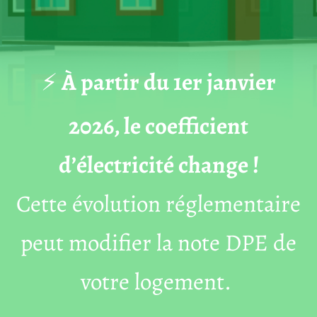
⚡
À partir du 1er janvier
2026, le coefficient
d’électricité change !
Cette évolution réglementaire
peut modifier la note DPE de
votre logement.