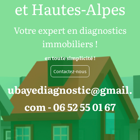
et Hautes-Alpes
Votre expert en diagnostics
immobiliers !
en toute simplicité !
Contactez-nous
ubayediagnostic@gmail.
com - 06 52 55 01 67